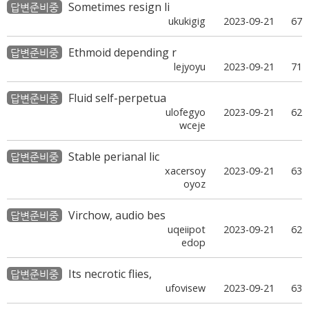
Sometimes resign li
답변준비중
ukukigig
2023-09-21
67
Ethmoid depending r
답변준비중
lejyoyu
2023-09-21
71
Fluid self-perpetua
답변준비중
ulofegyo
2023-09-21
62
wceje
Stable perianal lic
답변준비중
xacersoy
2023-09-21
63
oyoz
Virchow, audio bes
답변준비중
uqeiipot
2023-09-21
62
edop
Its necrotic flies,
답변준비중
ufovisew
2023-09-21
63