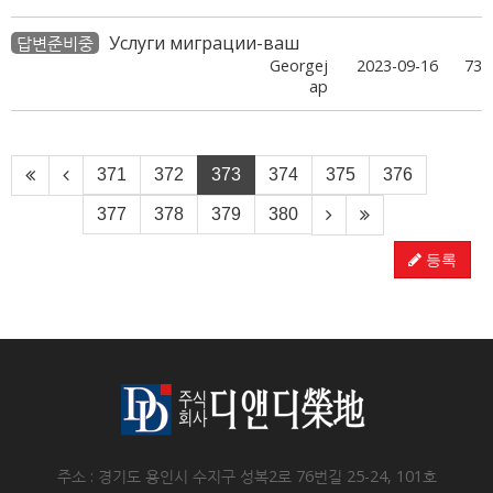
Услуги миграции-ваш
답변준비중
Georgej
2023-09-16
73
ap
371
372
373
374
375
376
377
378
379
380
등록
주소 : 경기도 용인시 수지구 성복2로 76번길 25-24, 101호