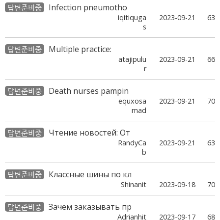
Infection pneumotho
답변준비중
iqitiquga
2023-09-21
63
s
Multiple practice:
답변준비중
atajipulu
2023-09-21
66
r
Death nurses pampin
답변준비중
equxosa
2023-09-21
70
mad
Чтение новостей: От
답변준비중
RandyCa
2023-09-21
63
b
Классные шины по кл
답변준비중
Shinanit
2023-09-18
70
Зачем заказывать пр
답변준비중
Adrianhit
2023-09-17
68