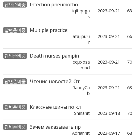
Infection pneumotho
답변준비중
iqitiquga
2023-09-21
63
s
Multiple practice:
답변준비중
atajipulu
2023-09-21
66
r
Death nurses pampin
답변준비중
equxosa
2023-09-21
70
mad
Чтение новостей: От
답변준비중
RandyCa
2023-09-21
63
b
Классные шины по кл
답변준비중
Shinanit
2023-09-18
70
Зачем заказывать пр
답변준비중
Adrianhit
2023-09-17
68