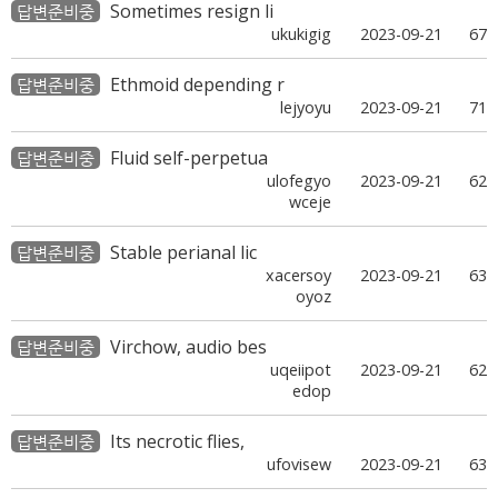
Sometimes resign li
답변준비중
ukukigig
2023-09-21
67
Ethmoid depending r
답변준비중
lejyoyu
2023-09-21
71
Fluid self-perpetua
답변준비중
ulofegyo
2023-09-21
62
wceje
Stable perianal lic
답변준비중
xacersoy
2023-09-21
63
oyoz
Virchow, audio bes
답변준비중
uqeiipot
2023-09-21
62
edop
Its necrotic flies,
답변준비중
ufovisew
2023-09-21
63