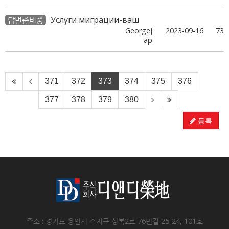
Услуги миграции-ваш
답변준비중
Georgej
2023-09-16
73
ap
371
372
373
374
375
376
377
378
379
380
등록
주소 : 경기도 용인시 수지구 성복2로 76번길 25-24, 101호