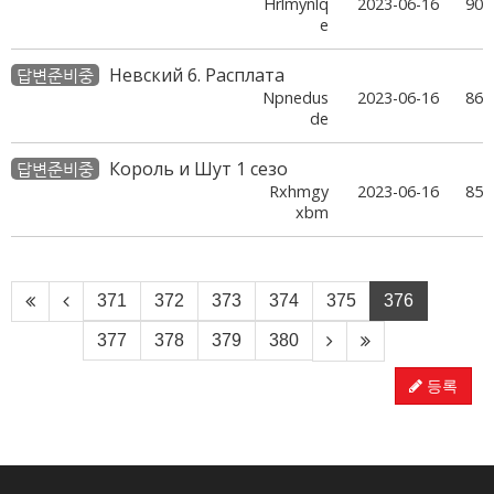
Hrlmynlq
2023-06-16
90
e
Невский 6. Расплата
답변준비중
Npnedus
2023-06-16
86
de
Король и Шут 1 сезо
답변준비중
Rxhmgy
2023-06-16
85
xbm
371
372
373
374
375
376
377
378
379
380
등록