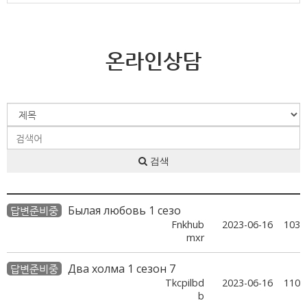
온라인상담
검색
Былая любовь 1 сезо
답변준비중
Fnkhub
2023-06-16
103
mxr
Два холма 1 сезон 7
답변준비중
Tkcpilbd
2023-06-16
110
b