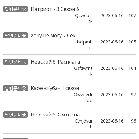
Патриот - 3 Сезон 6
답변준비중
Qcwepzi
2023-06-16
107
tk
Хочу не могу! / Сек
답변준비중
Usclpmh
2023-06-16
105
dl
Невский 6. Расплата
답변준비중
Gsfzwrnt
2023-06-16
104
k
Кафе «Куба» 1 сезон
답변준비중
Owzqedr
2023-06-16
97
pb
Невский 5. Охота на
답변준비중
Cynjdvur
2023-06-16
96
h