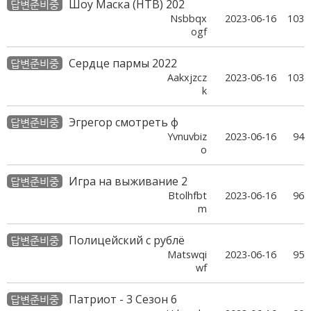
Шоу Маска (НТВ) 202
답변준비중
Nsbbqx
2023-06-16
103
ogf
Сердце пармы 2022
답변준비중
Aakxjzcz
2023-06-16
103
k
Эгрегор смотреть ф
답변준비중
Yvnuvbiz
2023-06-16
94
o
Игра на выживание 2
답변준비중
Btolhfbt
2023-06-16
96
m
Полицейский с рублё
답변준비중
Matswqi
2023-06-16
95
wf
Патриот - 3 Сезон 6
답변준비중