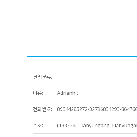
견적분류:
이름:
Adrianhit
전화번호:
89344285272-82796834293-86476
주소:
(133334) Lianyungang, Lianyung