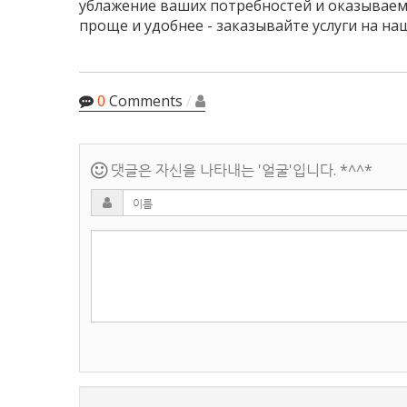
ублажение ваших потребностей и оказываем
проще и удобнее - заказывайте услуги на наш
0
Comments
/
댓글은 자신을 나타내는 '얼굴'입니다. *^^*