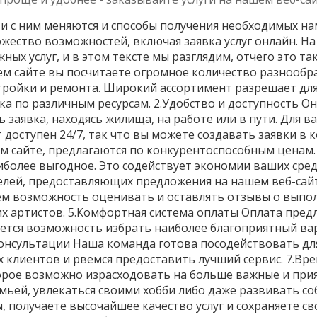
и с ним меняются и способы получения необходимых на
жество возможностей, включая заявка услуг онлайн. Н
ых услуг, и в этом тексте мы разглядим, отчего это т
м сайте вы посчитаете огромное количество разнообр
тройки и ремонта. Широкий ассортимент разрешает для
ска по различным ресурсам. 2.Удобство и доступность 
 заявка, находясь жилища, на работе или в пути. Для в
 доступен 24/7, так что вы можете создавать заявки в 
ем сайте, предлагаются по конкурентоспособным ценам.
иболее выгодное. Это содействует экономии ваших сре
лей, предоставляющих предложения на нашем веб-сайт
ем возможность оценивать и оставлять отзывы о выпо
 артистов. 5.Комфортная система оплаты Оплата пред
тся возможность избрать наиболее благоприятный вари
консультации Наша команда готова посодействовать дл
лиентов и рвемся предоставить лучший сервис. 7.Вре
торое возможно израсходовать на больше важные и при
ьей, увлекаться своими хобби либо даже развивать соб
ы, получаете высочайшее качество услуг и сохраняете 