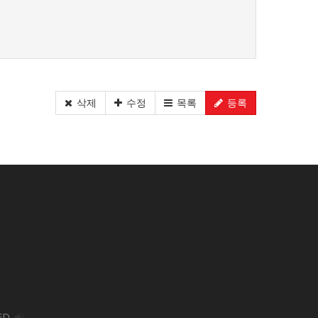
삭제
수정
목록
등록
ED.