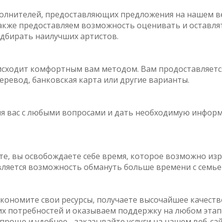
олнителей, предоставляющих предложения на нашем ве
также предоставляем возможность оценивать и оставл
дбирать наилучших артистов.
исходит комфортным вам методом. Вам продоставляетс
еревод, банковская карта или другие варианты.
ля вас с любыми вопросами и дать необходимую инфор
те, вы освобождаете себе время, которое возможно из
вляется возможность обмануть больше времени с семьей
 экономите свои ресурсы, получаете высочайшее качеств
х потребностей и оказываем поддержку на любом этапе
роще и удобнее - заказывайте услуги на нашем веб-сайт