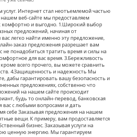
м услуг. Интернет стал неотъемлемой частью
а нашем веб-сайте мы предоставляем
ак комфортно и выгодно. 1.Широкий выбор
азных предложений, начиная от
 вас легко найти именно эту предложение,
Онлайн-заказ предложения разрешает вам
ас не понадобиться тратить время и силы на
комфортное для вас время. 3.Бережливость
 кроме всего прочего, вы можете сравнить
дств. 4.Защищенность и надежность Мы
е, дабы гарантировать вашу безопасность и
лненных предложениях, собственно что
ложений на нашем сайте происходит
ант, будь то онлайн-перевод, банковская
я вас с любыми вопросами и дать
мя себе Заказывая предложения на нашем
ятные вещи. К примеру, вам продоставляется
ственный бизнес. Заказывая услуги на
свою ценную энергию. Мы гарантируем