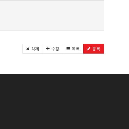
삭제
수정
목록
등록