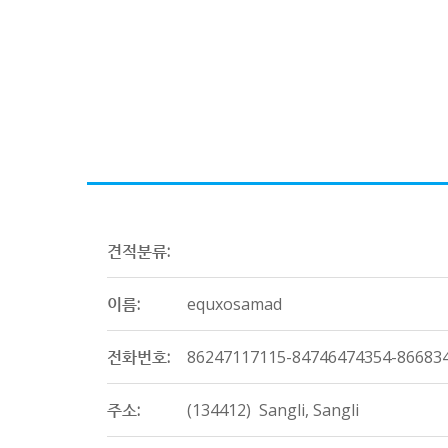
견적분류:
이름:
equxosamad
전화번호:
86247117115-84746474354-86683
주소:
(134412) Sangli, Sangli