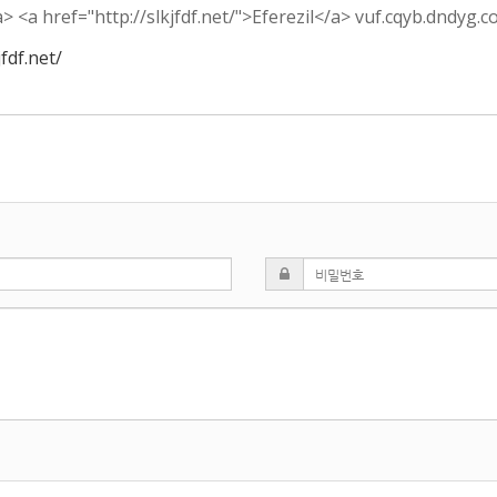
> <a href="http://slkjfdf.net/">Eferezil</a> vuf.cqyb.dndyg.com
fdf.net/