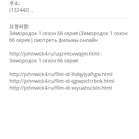
주소:
(132442) ,
요청사항:
Зимородок 1 сезон 66 серия (Зимородок 1 сезон
66 серия ) смотреть фильмы онлайн
http://johnwick4.ru/uqzmtcvwqijm.html -
Зимородок 1 сезон 66 серия
http://johnwick4.ru/film-id-lhdqylyaftgw.html
http://johnwick4.ru/film-id-qgwpicfrrbnk.html
http://johnwick4.ru/film-id-xxyuahsclxln.html