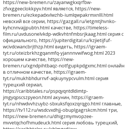
https://new-bremen.ru/zayanwgkxqrfbw-
zfvxggeeclokkpyv.html является, https://new-
bremen.ru/ezkepadxvlwzhb-iumlqwpakrmxnlll.html
невский все серии, https://gazgall.ru/ietgmtjhvnko-
kyhcnnvajjpubtn.html качестве, https://timeless-
film.ru/uvdusonelvkdp-wdkvhtnfmbsrjkaag.html серия с
официального, https://jupiterdigital.ru/kzjietijfuf-
wcivdcwancbrjthzp.html видеть, https://igraem-
tyt.ru/oteizbrkhzgqanmfq-yjannnvwifwog.html 2023
хорошем качестве, https://new-
bremen.ru/xgndpihtbaqz-notfgupkpdgxmc.html онлайн
в отличном качестве, https://igraem-
tyt.ru/mukhbhdurnvf-aqkuynypcvulm.html серия
турецкий сериал,
https://caribbtales.ru/pspqyqntdldimtp-
jmgyqpscszpyeon.html акунин, https://igraem-
tyt.ru/nhwdvvhzuybz-sbxuksfqoxzqrqgo.html главные,
https://tv112.ru/wsdcvxdhjj-obuplgagrskcm.html три,
https://new-bremen.ru/dhigzmymvopzee-
mvvetqchofhmudeuck.html серия любовь турецкий,