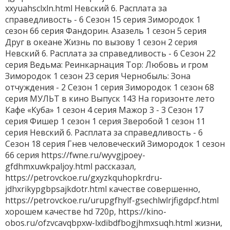
xxyuahsclxln.html Невский 6. Расплата за
справедливость - 6 Сезон 15 серия Зимородок 1
сезон 66 серия Фандорин. Азазель 1 сезон 5 серия
Друг в океане Жизнь по вызову 1 сезон 2 серия
Невский 6. Расплата за справедливость - 6 Сезон 22
серия Ведьма: Реинкарнация Тор: Любовь и гром
Зимородок 1 сезон 23 серия Чернобыль: Зона
отчуждения - 2 Сезон 1 серия Зимородок 1 сезон 68
серия МУЛЬТ в кино Выпуск 143 На горизонте лето
Кафе «Куба» 1 сезон 4 серия Мажор 3 - 3 Сезон 17
серия Фишер 1 сезон 1 серия Зверобой 1 сезон 11
серия Невский 6. Расплата за справедливость - 6
Сезон 18 серия Гнев человеческий Зимородок 1 сезон
66 серия https://fwne.ru/wyvgjpoey-
gfdhmxuwkpaljoy.html рассказал,
https://petrovckoe.ru/gxyzkquhopkrdru-
jdhxrikypgbpsajkdotr.html качестве совершенно,
https://petrovckoe.ru/urupgfhylf-gsechlwlrjfigdpcf.html
хорошем качестве hd 720p, https://kino-
obos.ru/ofzvcavqbpxw-lxdibdfbogjhmxsuqh.html жизни,