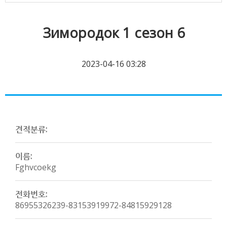
Зимородок 1 сезон 6
2023-04-16 03:28
견적분류:
이름:
Fghvcoekg
전화번호:
86955326239-83153919972-84815929128