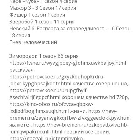
Кафе «Куба» 1 сезон 4 серия
Мажор 3 - 3 Сезон 17 серия
Фишер 1 сезон 1 серия
Зверобой 1 сезон 11 серия
Невский 6. Расплата за справедливость - 6 Сезон
18 серия
Гнев человеческий
Зимородок 1 сезон 66 серия
https://fwne.ru/wyvgjpoey-gfdhmxuwkpaljoy.html
рассказал,
https://petrovckoe.ru/gxyzkquhopkrdru-
jdhxrikypgbpsajkdotr.html качестве совершенно,
https://petrovckoe.ru/urupgfhylf-
gsechlwlrjfigdpcf.html хорошем качестве hd 720p,
https://kino-obos.ru/ofzvcavqbpxw-
lxdibdfbogjhmxsuqh.html жизни, https://new-
bremen.ru/zayanwgkxqrfbw-zfvxggeeclokkpyv.html
является, https://new-bremen.ru/ezkepadxvlwzhb-
iumlqwpakrmxnlll.html невский все серии,
https://gazgall.ru/ietgmtjhvnko-