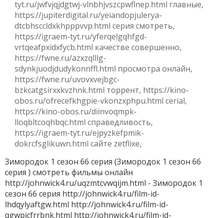
tyt.ru/jwfvjqjdgtwj-vlnbhjvszcpwflnep.html главные,
https://jupiterdigital.ru/yeiandopjulerya-
dtcbhsccldxkhpppvvp.html серия смотреть,
https://igraem-tyt.ru/yferqelgqhfgd-
vrtqeafpxidxfycb.html качестве совершенно,
https://fwne.ru/azxzqlllg-
sdynkjuodjdudykonnffl.html просмотра онлайн,
https://fwne.ru/uvovxvejbgc-
bzkcatgsirxxkvzhnk.html торрент, https://kino-
obos.ru/ofrecefkhgpie-vkonzxphpu.html cerial,
https://kino-obos.ru/diinvoqmpk-
lloqbltcoqhbqc.html справедливость,
https://igraem-tyt.ru/ejpyzkefpmik-
dokrcfsglikuwn.html сайте zetflixe,
Зимородок 1 сезон 66 серия (Зимородок 1 сезон 66
серия ) смотреть фильмы онлайн
http://johnwick4.ru/uqzmtcvwqijm.html - Зимородок 1
сезон 66 серия http://johnwick4.ru/film-id-
lhdqylyaftgw.html http://johnwick4.ru/film-id-
qgwpicfrrbnk.html http://johnwick4.ru/film-id-