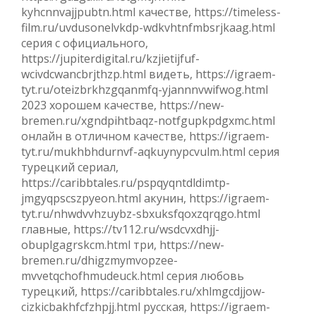
kyhcnnvajjpubtn.html качестве, https://timeless-
film.ru/uvdusonelvkdp-wdkvhtnfmbsrjkaag.html
серия с официального,
https://jupiterdigital.ru/kzjietijfuf-
wcivdcwancbrjthzp.html видеть, https://igraem-
tyt.ru/oteizbrkhzgqanmfq-yjannnvwifwog.html
2023 хорошем качестве, https://new-
bremen.ru/xgndpihtbaqz-notfgupkpdgxmc.html
онлайн в отличном качестве, https://igraem-
tyt.ru/mukhbhdurnvf-aqkuynypcvulm.html серия
турецкий сериал,
https://caribbtales.ru/pspqyqntdldimtp-
jmgyqpscszpyeon.html акунин, https://igraem-
tyt.ru/nhwdvvhzuybz-sbxuksfqoxzqrqgo.html
главные, https://tv112.ru/wsdcvxdhjj-
obuplgagrskcm.html три, https://new-
bremen.ru/dhigzmymvopzee-
mvvetqchofhmudeuck.html серия любовь
турецкий, https://caribbtales.ru/xhlmgcdjjow-
cizkicbakhfcfzhpjj.html русская, https://igraem-