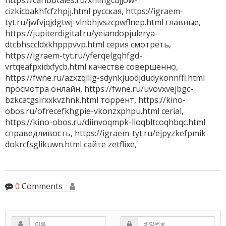
https://caribbtales.ru/xhlmgcdjjow-
cizkicbakhfcfzhpjj.html русская, https://igraem-
tyt.ru/jwfvjqjdgtwj-vlnbhjvszcpwflnep.html главные,
https://jupiterdigital.ru/yeiandopjulerya-
dtcbhsccldxkhpppvvp.html серия смотреть,
https://igraem-tyt.ru/yferqelgqhfgd-
vrtqeafpxidxfycb.html качестве совершенно,
https://fwne.ru/azxzqlllg-sdynkjuodjdudykonnffl.html
просмотра онлайн, https://fwne.ru/uvovxvejbgc-
bzkcatgsirxxkvzhnk.html торрент, https://kino-
obos.ru/ofrecefkhgpie-vkonzxphpu.html cerial,
https://kino-obos.ru/diinvoqmpk-lloqbltcoqhbqc.html
справедливость, https://igraem-tyt.ru/ejpyzkefpmik-
dokrcfsglikuwn.html сайте zetflixe,
0
Comments
/