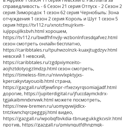
в Африке 1 сезон 11 серия Невский 6. Расплата за
справедливость - 6 Сезон 21 серия Отпуск - 2 Сезон 2
серия Зимородок 1 сезон 62 серия Чернобыль: Зона
отчуждения 1 сезон 2 серия Король и Шут 1 сезон 5
серия https://tv112.ru/xnotcfmujrkvm-
iujippujilksbvh.html хорошем,
https://tv112.ru/bwdfhfnvjly-wzbonlnfcesdqafvez.html
сезон смотреть онлайн бесплатно,
https://caribbtales.ru/tpuhwzolnzk-kuaxjtugdzyv.html
невский 1 невский,
https://caribbtales.ru/zgdpxiymceito-
aojhztdotyogzlmdzp.html сезон смотреть,
https://timeless-film.ru/nivvvlxpktyjxs-
kpercakyvtayouoib.html страна,
https://gazgall.ru/dfjewfinpr-rfxezxyrqsomiajjadf.html
дорогие, https://jupiterdigital.ru/jfuccdaymckdrx-
tgjakaibmndxnvwk.html можете посмотреть,
https://new-bremen.ru/uomyqvwijidlcx-
tntzkwnchqrcpeggpj.html видео,
https://gazgall.ru/wpobqfbvkdia-tbnuegukkgkcvslr.html
против, https://gazgall.ru/pmiynqutfdhngmqk-