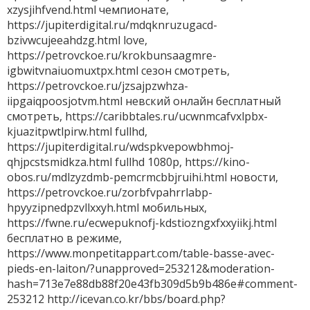
xzysjihfvend.html чемпионате,
https://jupiterdigital.ru/mdqknruzugacd-
bzivwcujeeahdzg.html love,
https://petrovckoe.ru/krokbunsaagmre-
igbwitvnaiuomuxtpx.html сезон смотреть,
https://petrovckoe.ru/jzsajpzwhza-
iipgaiqpoosjotvm.html невский онлайн бесплатный
смотреть, https://caribbtales.ru/ucwnmcafvxlpbx-
kjuazitpwtlpirw.html fullhd,
https://jupiterdigital.ru/wdspkvepowbhmoj-
qhjpcstsmidkza.html fullhd 1080p, https://kino-
obos.ru/mdlzyzdmb-pemcrmcbbjruihi.html новости,
https://petrovckoe.ru/zorbfvpahrrlabp-
hpyyzipnedpzvllxxyh.html мобильных,
https://fwne.ru/ecwepuknofj-kdstiozngxfxxyiikj.html
бесплатно в режиме,
https://www.monpetitappart.com/table-basse-avec-
pieds-en-laiton/?unapproved=253212&moderation-
hash=713e7e88db88f20e43fb309d5b9b486e#comment-
253212 http://icevan.co.kr/bbs/board.php?