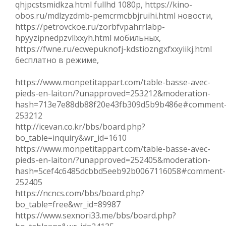
qhjpcstsmidkza.html fullhd 1080p, https://kino-
obos.ru/mdlzyzdmb-pemcrmcbbjruihi.html новости,
https://petrovckoe.ru/zorbfvpahrrlabp-
hpyyzipnedpzvllxxyh.html мобильных,
https://fwne.ru/ecwepuknofj-kdstiozngxfxxyiikj.html
бесплатно в режиме,
https://www.monpetitappart.com/table-basse-avec-
pieds-en-laiton/?unapproved=253212&moderation-
hash=713e7e88db88f20e43fb309d5b9b486e#comment
253212
http://icevan.co.kr/bbs/board.php?
bo_table=inquiry&wr_id=1610
https://www.monpetitappart.com/table-basse-avec-
pieds-en-laiton/?unapproved=252405&moderation-
hash=5cef4c6485dcbbd5eeb92b0067116058#comment-
252405
https://ncncs.com/bbs/board.php?
bo_table=free&wr_id=89987
https://www.sexnori33.me/bbs/board.php?