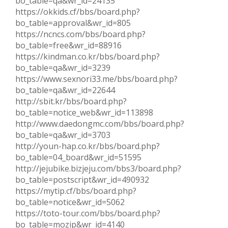
bo_table=qa&wr_id=24135
https://okkids.cf/bbs/board.php?
bo_table=approval&wr_id=805
https://ncncs.com/bbs/board.php?
bo_table=free&wr_id=88916
https://kindman.co.kr/bbs/board.php?
bo_table=qa&wr_id=3239
https://www.sexnori33.me/bbs/board.php?
bo_table=qa&wr_id=22644
http://sbit.kr/bbs/board.php?
bo_table=notice_web&wr_id=113898
http://www.daedongmc.com/bbs/board.php?
bo_table=qa&wr_id=3703
http://youn-hap.co.kr/bbs/board.php?
bo_table=04_board&wr_id=51595
http://jejubike.bizjeju.com/bbs3/board.php?
bo_table=postscript&wr_id=490932
https://mytip.cf/bbs/board.php?
bo_table=notice&wr_id=5062
https://toto-tour.com/bbs/board.php?
bo_table=mozip&wr_id=4140