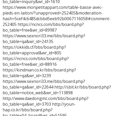
bo_table=inquiry&wr_id=1610
https://www.monpetitappart.com/table-basse-avec-
pieds-en-laiton/?unapproved=252405&moderation-
hash=5cef4c6485dcbbd5eeb92b0067116058#comment-
252405 https://ncncs.com/bbs/board.php?
bo_table=free&wr_id=89987
https://www.sexnori33.me/bbs/board.php?
bo_table=qa&wr_id=24135
https://okkids.cf/bbs/board.php?
bo_table=approval&wr_id=805
https://ncncs.com/bbs/board.php?
bo_table=free&wr_id=88916
https://kindman.co.kr/bbs/board.php?
bo_table=qa&wr_id=3239
https://www.sexnori33.me/bbs/board.php?
bo_table=qa&wr_id=22644 http://sbit.kr/bbs/board.php?
bo_table=notice_web&wr_id=113898
http://www.daedongmc.com/bbs/board.php?
bo_table=qa&wr_id=3703 http://youn-
hap.co.kr/bbs/board.php?
bo_table=04_board&wr_id=51595