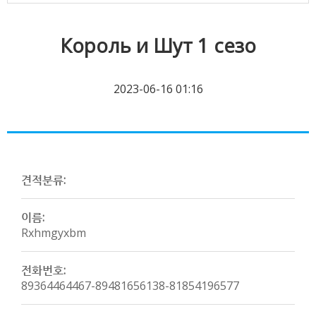
Король и Шут 1 сезо
2023-06-16 01:16
견적분류:
이름:
Rxhmgyxbm
전화번호:
89364464467-89481656138-81854196577