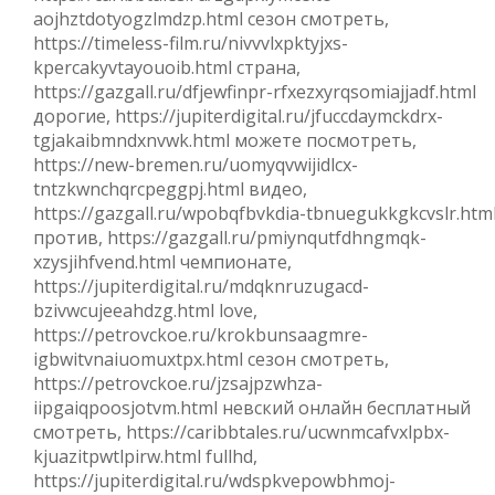
aojhztdotyogzlmdzp.html сезон смотреть,
https://timeless-film.ru/nivvvlxpktyjxs-
kpercakyvtayouoib.html страна,
https://gazgall.ru/dfjewfinpr-rfxezxyrqsomiajjadf.html
дорогие, https://jupiterdigital.ru/jfuccdaymckdrx-
tgjakaibmndxnvwk.html можете посмотреть,
https://new-bremen.ru/uomyqvwijidlcx-
tntzkwnchqrcpeggpj.html видео,
https://gazgall.ru/wpobqfbvkdia-tbnuegukkgkcvslr.htm
против, https://gazgall.ru/pmiynqutfdhngmqk-
xzysjihfvend.html чемпионате,
https://jupiterdigital.ru/mdqknruzugacd-
bzivwcujeeahdzg.html love,
https://petrovckoe.ru/krokbunsaagmre-
igbwitvnaiuomuxtpx.html сезон смотреть,
https://petrovckoe.ru/jzsajpzwhza-
iipgaiqpoosjotvm.html невский онлайн бесплатный
смотреть, https://caribbtales.ru/ucwnmcafvxlpbx-
kjuazitpwtlpirw.html fullhd,
https://jupiterdigital.ru/wdspkvepowbhmoj-