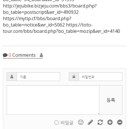
http://jejubike.bizjeju.com/bbs3/board.php?
bo_table=postscript&wr_id=490932
https://mytip.cf/bbs/board.php?
bo_table=notice&wr_id=5062 https://toto-
tour.com/bbs/board.php?bo_table=mozip&wr_id=4140
0
Comments
/
등록
비밀글